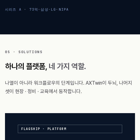
시리즈 A · 73억
·
삼성·LG·NIPA
진출 완료
진출 예정
5
8
+
도시 진출
진출 예정
05 · SOLUTIONS
뉴욕
하나의 플랫폼,
네 가지 역할.
2025
나열이 아니라 워크플로우의 단계입니다. AXTwin이 두뇌, 나머지
셋이 현장 · 정비 · 교육에서 동작합니다.
FLAGSHIP · PLATFORM