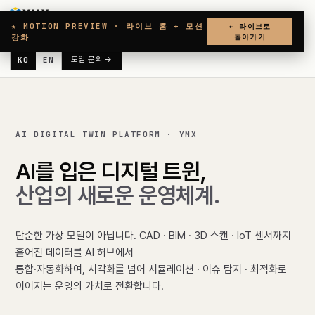
★ MOTION PREVIEW · 라이브 홈 + 모션
← 라이브로
홈
솔루션
리소스
회사
문의
강화
돌아가기
KO
EN
도입 문의 →
AI DIGITAL TWIN PLATFORM · YMX
AI를
입은
디지털
트윈,
산업의
새로운
운영체계.
단순한 가상 모델이 아닙니다. CAD · BIM · 3D 스캔 · IoT 센서까지
흩어진 데이터를 AI 허브에서
통합·자동화하여, 시각화를 넘어 시뮬레이션 · 이슈 탐지 · 최적화로
이어지는 운영의 가치로 전환합니다.