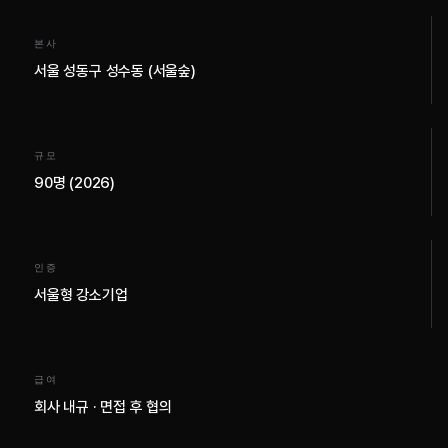
본사
서울 성동구 성수동 (서울숲)
규모
90명 (2026)
인증
서울형 강소기업
급여
회사 내규 · 면접 후 협의