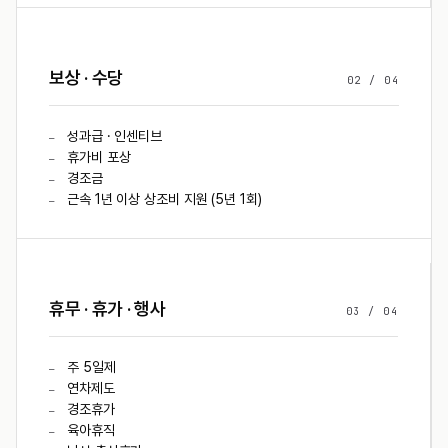
보상 · 수당
02
/
04
성과급 · 인센티브
—
휴가비 포상
—
경조금
—
근속 1년 이상 상조비 지원 (5년 1회)
—
휴무 · 휴가 · 행사
03
/
04
주 5일제
—
연차제도
—
경조휴가
—
육아휴직
—