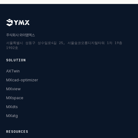
주식회사 와이엠엑스
서울특별시 성동구 성수일로4길 25, 서울숲코오롱디지털타워 1차 19층
1902호
SOLUTION
AXTwin
MXcad-optimizer
MXview
MXspace
MXdts
MXatg
RESOURCES