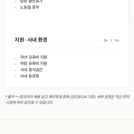
남성 출산휴가
—
노동절 휴무
—
지원 · 사내 환경
04
/
04
자녀 교육비 지원
—
차량 유류비 지원
—
사내 휴식공간
—
사내 동호회
—
* 출처 — 잡코리아 채용 공고 복리후생 항목 (2026.04 기준). 세부 운영은 직군·연차
·시점에 따라 달라질 수 있습니다.